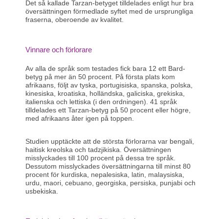
Det så kallade Tarzan-betyget tilldelades enligt hur bra
översättningen förmedlade syftet med de ursprungliga
fraserna, oberoende av kvalitet.
Vinnare och förlorare
Av alla de språk som testades fick bara 12 ett Bard-
betyg på mer än 50 procent. På första plats kom
afrikaans, följt av tyska, portugisiska, spanska, polska,
kinesiska, kroatiska, holländska, galiciska, grekiska,
italienska och lettiska (i den ordningen). 41 språk
tilldelades ett Tarzan-betyg på 50 procent eller högre,
med afrikaans åter igen på toppen.
Studien upptäckte att de största förlorarna var bengali,
haitisk kreolska och tadzjikiska. Översättningen
misslyckades till 100 procent på dessa tre språk.
Dessutom misslyckades översättningarna till minst 80
procent för kurdiska, nepalesiska, latin, malaysiska,
urdu, maori, cebuano, georgiska, persiska, punjabi och
usbekiska.