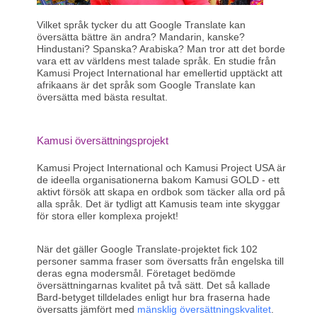
Vilket språk tycker du att Google Translate kan
översätta bättre än andra? Mandarin, kanske?
Hindustani? Spanska? Arabiska? Man tror att det borde
vara ett av världens mest talade språk. En studie från
Kamusi Project International har emellertid upptäckt att
afrikaans är det språk som Google Translate kan
översätta med bästa resultat.
Kamusi översättningsprojekt
Kamusi Project International och Kamusi Project USA är
de ideella organisationerna bakom Kamusi GOLD - ett
aktivt försök att skapa en ordbok som täcker alla ord på
alla språk. Det är tydligt att Kamusis team inte skyggar
för stora eller komplexa projekt!
När det gäller Google Translate-projektet fick 102
personer samma fraser som översatts från engelska till
deras egna modersmål. Företaget bedömde
översättningarnas kvalitet på två sätt. Det så kallade
Bard-betyget tilldelades enligt hur bra fraserna hade
översatts jämfört med
mänsklig översättningskvalitet
.