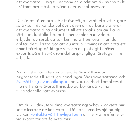
att översätta – säg till personalen direkt om du har särskilt
bråttom och måste använda deras snabbservice.
Det är också en bra idé att överväga eventuella ytterligare
språk som du kanske behöver, även om du bara planerar
att översätta dina dokument till ett språk i början. På så
sätt kan du ställa frågor till personalen huruvida de
erbjuder de språk du kan komma att behöva innan du
anlitar dem. Detta gör att du inte blir tvungen att hitta ett
annat företag på längre sikt, om du plötsligt behöver
expertis på ett språk som det ursprungliga företaget inte
erbjuder.
Naturligtvis är inte komplicerade översättningar
begränsade till skriftliga handlingar. Videoöversättning och
översättning av mobilappar
kan vara oerhört komplicerat,
men ett större översättningsbolag bör ändå kunna
tillhandahålla rätt expertis.
Om du vill diskutera dina översättningsbehov – oavsett hur
komplicerade de kan vara! – Då kan Tomedes hjälpa dig.
Du kan
kontakta vårt trevliga team
online, via telefon eller
via e-post för att få veta mer.