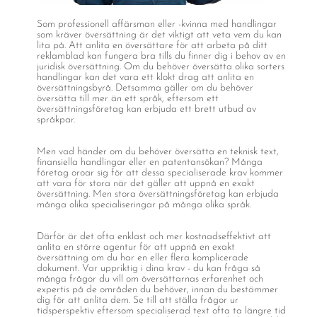
Som professionell affärsman eller -kvinna med handlingar
som kräver översättning är det viktigt att veta vem du kan
lita på. Att anlita en översättare för att arbeta på ditt
reklamblad kan fungera bra tills du finner dig i behov av en
juridisk översättning. Om du behöver översätta olika sorters
handlingar kan det vara ett klokt drag att anlita en
översättningsbyrå. Detsamma gäller om du behöver
översätta till mer än ett språk, eftersom ett
översättningsföretag kan erbjuda ett brett utbud av
språkpar.
Men vad händer om du behöver översätta en teknisk text,
finansiella handlingar eller en patentansökan? Många
företag oroar sig för att dessa specialiserade krav kommer
att vara för stora när det gäller att uppnå en exakt
översättning. Men stora översättningsföretag kan erbjuda
många olika specialiseringar på många olika språk.
Därför är det ofta enklast och mer kostnadseffektivt att
anlita en större agentur för att uppnå en exakt
översättning om du har en eller flera komplicerade
dokument. Var uppriktig i dina krav - du kan fråga så
många frågor du vill om översättarnas erfarenhet och
expertis på de områden du behöver, innan du bestämmer
dig för att anlita dem. Se till att ställa frågor ur
tidsperspektiv eftersom specialiserad text ofta ta längre tid